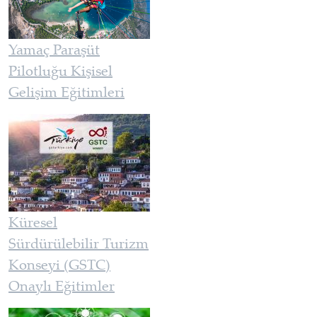
Yamaç Paraşüt
Pilotluğu Kişisel
Gelişim Eğitimleri
Küresel
Sürdürülebilir Turizm
Konseyi (GSTC)
Onaylı Eğitimler