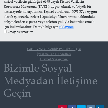
kişisel verilerin gizliliğini 6698 sayılı Kişisel Verilerin
Korunması Kanununa (KVKK) uygun olarak ve büyük bir
hassasiyetle koruyacaktır. Kişisel verileriniz, KVKK’ya uygun
olarak işlenecek, sizleri Kapadokya Üniversitesi hakkındaki
gelişmelerden e-posta veya telefon yoluyla haberdar etmek
için kullanılacaktır. Detaylı bilgi için
tıklayınız
Onay Veriyorum
Gizlilik ve Güvenlik Politika Bilgisi
İptal ve İade Koşulları
Hizmet Sözleşmesi
Bizimle Sosyal
Medyadan İletişime
Geçin