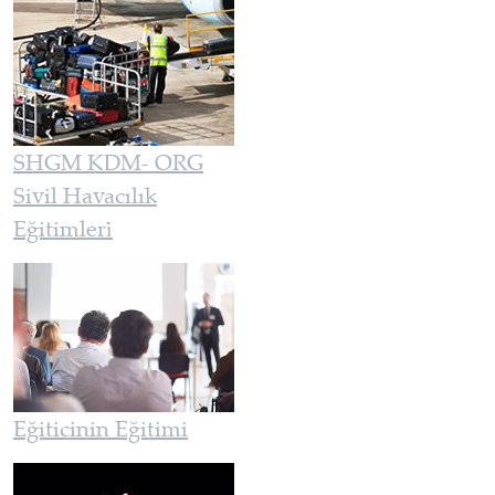
SHGM KDM- ORG
Sivil Havacılık
Eğitimleri̇
Eğiticinin Eğitimi