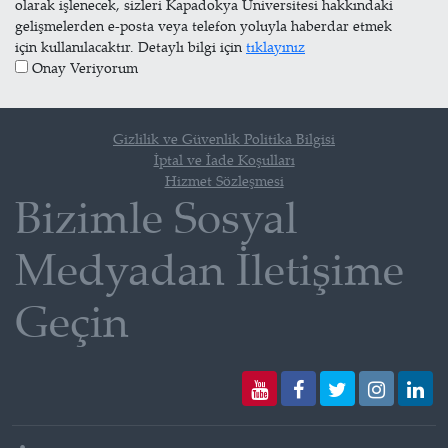
olarak işlenecek, sizleri Kapadokya Üniversitesi hakkındaki
gelişmelerden e-posta veya telefon yoluyla haberdar etmek
için kullanılacaktır. Detaylı bilgi için
tıklayınız
Onay Veriyorum
Gizlilik ve Güvenlik Politika Bilgisi
İptal ve İade Koşulları
Hizmet Sözleşmesi
Bizimle Sosyal
Medyadan İletişime
Geçin