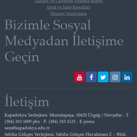
Gizlilik ve Güvenlik Politika Bilgisi
İptal ve İade Koşulları
Hizmet Sözleşmesi
Bizimle Sosyal
Medyadan İletişime
Geçin
İletişim
Kapadokya Yerleşkesi: Mustafapaşa, 50420 Ürgüp / Nevşehir - T:
(384) 353 5009 pbx - F: (384) 353 5125 - E-posta:
sem@kapadokya.edu.tr
Sabiha Gökçen Yerleşkesi: Sabiha Gökçen Havalimanı C – Blok,