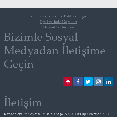
Gizlilik ve Güvenlik Politika Bilgisi
İptal ve İade Koşulları
Hizmet Sözleşmesi
Bizimle Sosyal
Medyadan İletişime
Geçin
İletişim
Kapadokya Yerleşkesi: Mustafapaşa, 50420 Ürgüp / Nevşehir - T: