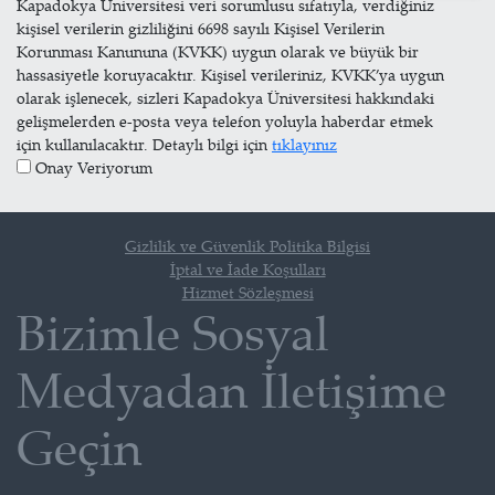
Kapadokya Üniversitesi veri sorumlusu sıfatıyla, verdiğiniz
kişisel verilerin gizliliğini 6698 sayılı Kişisel Verilerin
Korunması Kanununa (KVKK) uygun olarak ve büyük bir
hassasiyetle koruyacaktır. Kişisel verileriniz, KVKK’ya uygun
olarak işlenecek, sizleri Kapadokya Üniversitesi hakkındaki
gelişmelerden e-posta veya telefon yoluyla haberdar etmek
için kullanılacaktır. Detaylı bilgi için
tıklayınız
Onay Veriyorum
Gizlilik ve Güvenlik Politika Bilgisi
İptal ve İade Koşulları
Hizmet Sözleşmesi
Bizimle Sosyal
Medyadan İletişime
Geçin