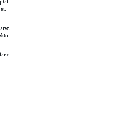
ptal
tal
baren
ktir.
ların