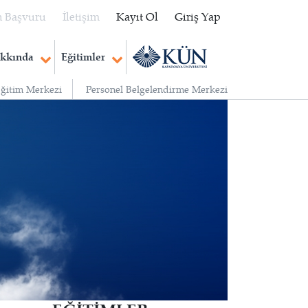
 Başvuru
İletişim
Kayıt Ol
Giriş Yap
kkında
Eğitimler
Eğitim Merkezi
Personel Belgelendirme Merkezi