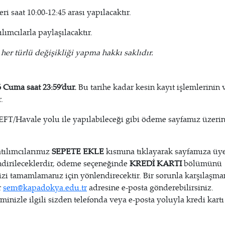
i saat 10:00-12:45 arası yapılacaktır.
lımcılarla paylaşılacaktır.
er türlü değişikliği yapma hakkı saklıdır.
6 Cuma saat 23:59’dur.
Bu tarihe kadar kesin kayıt işlemlerinin 
.
EFT/Havale yolu ile yapılabileceği gibi ödeme sayfamız üzeri
atılımcılarımız
SEPETE EKLE
kısmına tıklayarak sayfamıza üy
dirileceklerdir, ödeme seçeneğinde
KREDİ KARTI
bölümünü
izi tamamlamanız için yönlendirecektir. Bir sorunla karşılaşma
r
sem@kapadokya.edu.tr
adresine e-posta gönderebilirsiniz.
minizle ilgili sizden telefonda veya e-posta yoluyla kredi kartı