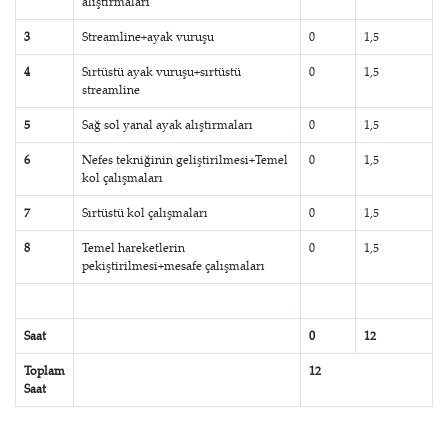
alıştırmaları
3
Streamline+ayak vuruşu
0
1,5
4
Sırtüstü ayak vuruşu+sırtüstü
0
1,5
streamline
5
Sağ sol yanal ayak alıştırmaları
0
1,5
6
Nefes tekniğinin geliştirilmesi+Temel
0
1,5
kol çalışmaları
7
Sırtüstü kol çalışmaları
0
1,5
8
Temel hareketlerin
0
1,5
pekiştirilmesi+mesafe çalışmaları
Saat
0
12
Toplam
12
Saat