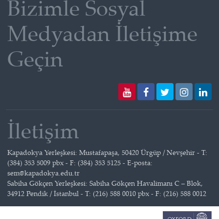
Bizimle Sosyal
Medyadan İletişime
Geçin
İletişim
Kapadokya Yerleşkesi: Mustafapaşa, 50420 Ürgüp / Nevşehir - T:
(384) 353 5009 pbx - F: (384) 353 5125 - E-posta:
sem@kapadokya.edu.tr
Sabiha Gökçen Yerleşkesi: Sabiha Gökçen Havalimanı C – Blok,
34912 Pendik / İstanbul - T: (216) 588 0010 pbx - F: (216) 588 0012