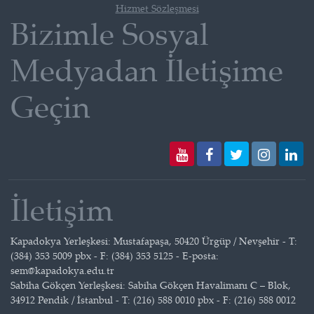
Hizmet Sözleşmesi
Bizimle Sosyal
Medyadan İletişime
Geçin
İletişim
Kapadokya Yerleşkesi: Mustafapaşa, 50420 Ürgüp / Nevşehir - T:
(384) 353 5009 pbx - F: (384) 353 5125 - E-posta:
sem@kapadokya.edu.tr
Sabiha Gökçen Yerleşkesi: Sabiha Gökçen Havalimanı C – Blok,
34912 Pendik / İstanbul - T: (216) 588 0010 pbx - F: (216) 588 0012