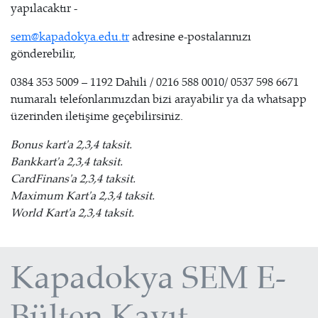
yapılacaktır -
sem@kapadokya.edu.tr
adresine e-postalarınızı
gönderebilir,
0384 353 5009 – 1192 Dahili / 0216 588 0010/ 0537 598 6671
numaralı telefonlarımızdan bizi arayabilir ya da whatsapp
üzerinden iletişime geçebilirsiniz.
Bonus kart'a 2,3,4 taksit.
Bankkart'a 2,3,4 taksit.
CardFinans'a 2,3,4 taksit.
Maximum Kart'a 2,3,4 taksit.
World Kart'a 2,3,4 taksit.
Kapadokya SEM E-
Bülten Kayıt