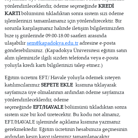
yönlendirileceklerdir, ödeme seçeneğinde
KREDİ
KARTI
bölümünü tıkladıktan sonra sistem sizi ödeme
işlemlerinizi tamamlamanız için yönlendirecektir. Bir
sorunla karşılaşmanız halinde iletişim bilgilerimizden
bize iş günlerinde 09:00-18:00 saatleri arasında
ulaşabilir
sem@kapadokya.edu.tr
adresine e-posta
gönderebilirsiniz. (Kapadokya Üniversitesi eğitim satın
alım işleminizle ilgili sizden telefonda veya e-posta
yoluyla kredi kartı bilgilerinizi talep etmez.)
Eğitim ücretini EFT/ Havale yoluyla ödemek isteyen
katılımcılarımız
SEPETE EKLE
kısmına tıklayarak
sayfamıza üye olmalarının ardından ödeme sayfamıza
yönlendirileceklerdir, ödeme
seçeneğinde
EFT/HAVALE
bölümünü tıkladıktan sonra
sistem size bir kod üretecektir. Bu kodu not almanız,
EFT/HAVALE işleminde açıklama kısmına yazmanız
gerekmektedir. Eğitim ücretinin hesabımıza geçmesinin
ardından kesin kayıt işleminiz tamamlanacaktır.