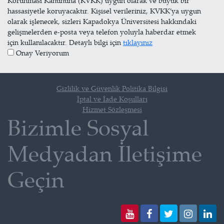
Korunması Kanununa (KVKK) uygun olarak ve büyük bir
hassasiyetle koruyacaktır. Kişisel verileriniz, KVKK’ya uygun
olarak işlenecek, sizleri Kapadokya Üniversitesi hakkındaki
gelişmelerden e-posta veya telefon yoluyla haberdar etmek
için kullanılacaktır. Detaylı bilgi için
tıklayınız
Onay Veriyorum
Gizlilik ve Güvenlik Politika Bilgisi
İptal ve İade Koşulları
Hizmet Sözleşmesi
Bizimle Sosyal
Medyadan İletişime
Geçin