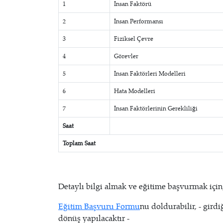
1
İnsan Faktörü
2
İnsan Performansı
3
Fiziksel Çevre
4
Görevler
5
İnsan Faktörleri Modelleri
6
Hata Modelleri
7
İnsan Faktörlerinin Gerekliliği
Saat
Toplam Saat
Detaylı bilgi almak ve eğitime başvurmak için
Eğitim Başvuru Formu
nu doldurabilir, - girdi
dönüş yapılacaktır -