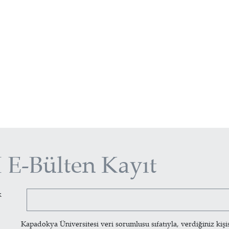
E-Bülten Kayıt
k
Kapadokya Üniversitesi veri sorumlusu sıfatıyla, verdiğiniz kişisel