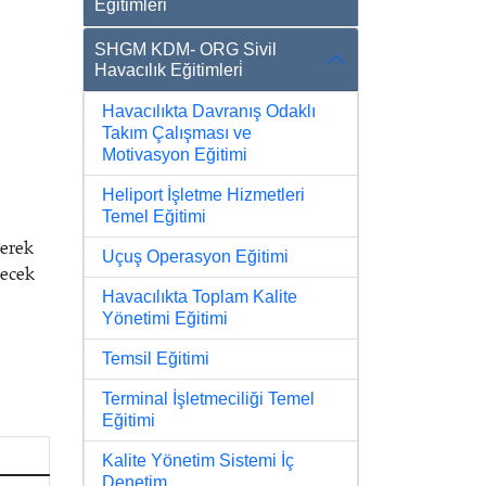
Eğitimleri
SHGM KDM- ORG Sivil
Havacılık Eğitimleri̇
Havacılıkta Davranış Odaklı
Takım Çalışması ve
Motivasyon Eğitimi
Heliport İşletme Hizmetleri
Temel Eğitimi
derek
Uçuş Operasyon Eğitimi
lecek
Havacılıkta Toplam Kalite
Yönetimi Eğitimi
Temsil Eğitimi
Terminal İşletmeciliği Temel
Eğitimi
Kalite Yönetim Sistemi İç
Denetim