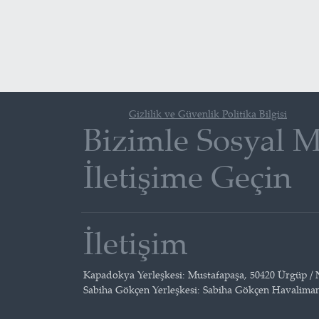
Gizlilik ve Güvenlik Politika Bilgisi
Bizimle Sosyal 
İletişime Geçin
İletişim
Kapadokya Yerleşkesi: Mustafapaşa, 50420 Ürgüp / Ne
Sabiha Gökçen Yerleşkesi: Sabiha Gökçen Havalimanı C