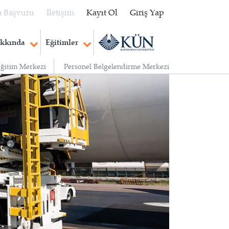
 Başvuru
İletişim
Kayıt Ol
Giriş Yap
kkında
Eğitimler
Eğitim Merkezi
Personel Belgelendirme Merkezi