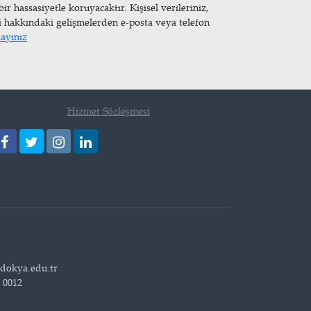
hassasiyetle koruyacaktır. Kişisel verileriniz,
i hakkındaki gelişmelerden e-posta veya telefon
layınız
Hizmet Sözleşmesi
adokya.edu.tr
8 0012