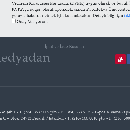
Verilerin Korunması Kanununa (KVKK) uygun olarak ve büyük bir 
KVKK’ya uygun olarak işlenecek, sizleri Kapadokya Üniversites
yoluyla haberdar etmek için kullanılacaktır. Detaylı bilgi için
tık
Onay Veriyorum
İptal ve İade Koşulları
Medyadan
vşehir - T: (384) 353 5009 pbx - F: (384) 353 5125 - E-posta: sem@kap
 – Blok, 34912 Pendik / İstanbul - T: (216) 588 0010 pbx - F: (216) 58