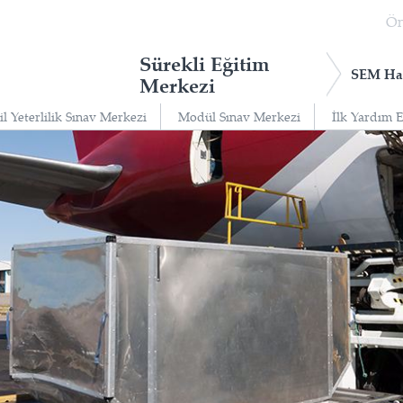
Ön
Sürekli Eğitim
SEM Ha
Merkezi
il Yeterlilik Sınav Merkezi
Modül Sınav Merkezi
İlk Yardım 