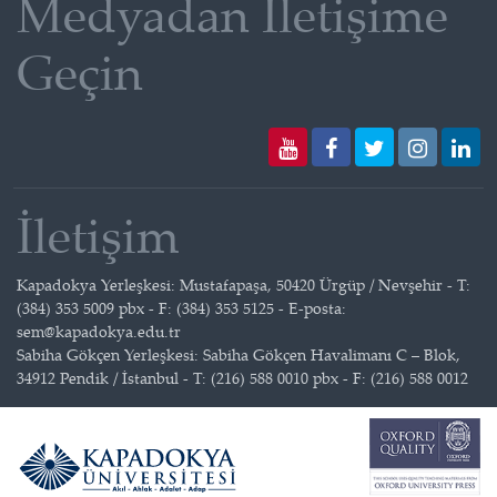
Medyadan İletişime
Geçin
İletişim
Kapadokya Yerleşkesi: Mustafapaşa, 50420 Ürgüp / Nevşehir - T:
(384) 353 5009 pbx - F: (384) 353 5125 - E-posta:
sem@kapadokya.edu.tr
Sabiha Gökçen Yerleşkesi: Sabiha Gökçen Havalimanı C – Blok,
34912 Pendik / İstanbul - T: (216) 588 0010 pbx - F: (216) 588 0012