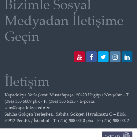
Bizimle Sosyal
Medyadan İletişime
Geçin
İletişim
Kapadokya Yerleşkesi: Mustafapaşa, 50420 Ürgüp / Nevşehir - T:
(384) 353 5009 pbx - F: (384) 353 5125 - E-posta:
sem@kapadokya.edu.tr
Sabiha Gökçen Yerleşkesi: Sabiha Gökçen Havalimanı C – Blok,
34912 Pendik / İstanbul - T: (216) 588 0010 pbx - F: (216) 588 0012