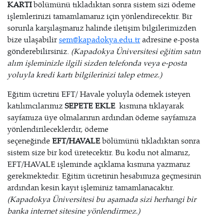
KARTI
bölümünü tıkladıktan sonra sistem sizi ödeme
işlemlerinizi tamamlamanız için yönlendirecektir. Bir
sorunla karşılaşmanız halinde iletişim bilgilerimizden
bize ulaşabilir
sem@kapadokya.edu.tr
adresine e-posta
gönderebilirsiniz.
(Kapadokya Üniversitesi eğitim satın
alım işleminizle ilgili sizden telefonda veya e-posta
yoluyla kredi kartı bilgilerinizi talep etmez.)
Eğitim ücretini EFT/ Havale yoluyla ödemek isteyen
katılımcılarımız
SEPETE EKLE
kısmına tıklayarak
sayfamıza üye olmalarının ardından ödeme sayfamıza
yönlendirileceklerdir, ödeme
seçeneğinde
EFT/HAVALE
bölümünü tıkladıktan sonra
sistem size bir kod üretecektir. Bu kodu not almanız,
EFT/HAVALE işleminde açıklama kısmına yazmanız
gerekmektedir. Eğitim ücretinin hesabımıza geçmesinin
ardından kesin kayıt işleminiz tamamlanacaktır.
(Kapadokya Üniversitesi bu aşamada sizi herhangi bir
banka internet sitesine yönlendirmez.)