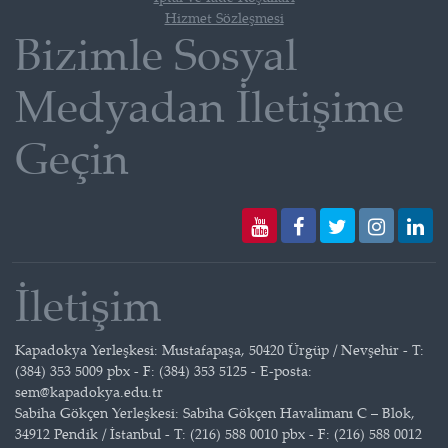
Hizmet Sözleşmesi
Bizimle Sosyal
Medyadan İletişime
Geçin
İletişim
Kapadokya Yerleşkesi: Mustafapaşa, 50420 Ürgüp / Nevşehir - T:
(384) 353 5009 pbx - F: (384) 353 5125 - E-posta:
sem@kapadokya.edu.tr
Sabiha Gökçen Yerleşkesi: Sabiha Gökçen Havalimanı C – Blok,
34912 Pendik / İstanbul - T: (216) 588 0010 pbx - F: (216) 588 0012