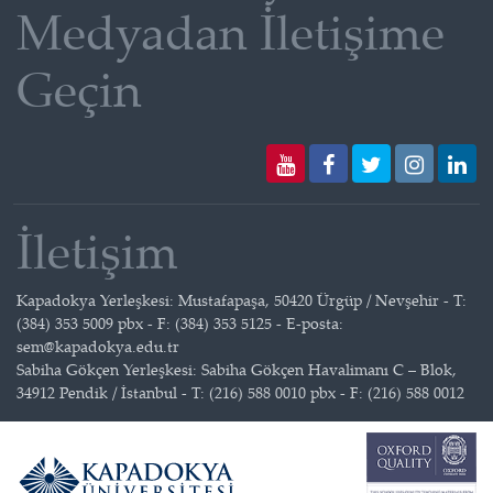
Medyadan İletişime
Geçin
İletişim
Kapadokya Yerleşkesi: Mustafapaşa, 50420 Ürgüp / Nevşehir - T:
(384) 353 5009 pbx - F: (384) 353 5125 - E-posta:
sem@kapadokya.edu.tr
Sabiha Gökçen Yerleşkesi: Sabiha Gökçen Havalimanı C – Blok,
34912 Pendik / İstanbul - T: (216) 588 0010 pbx - F: (216) 588 0012